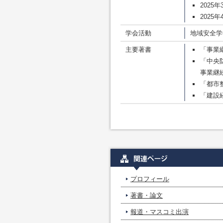
2025
2025
学会活動
地域安全学
主要著書
「事業
「中央
事業継
「都市
「建設経
プロフィール
著書・論文
報道・マスコミ出演