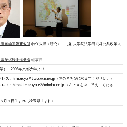
災害科学国際研究所
特任教授（研究） （兼 大学院法学研究科公共政策大
 事業継続推進機構
理事長
学） 2008年京都大学より
レス：h-maruya＃tiara.ocn.ne.jp（左の＃を＠に替えてください。）
ス：hiroaki.maruya.e2#tohoku.ac.jp （左の＃を＠に替えてくださ
８月４日生まれ（埼玉県生まれ）