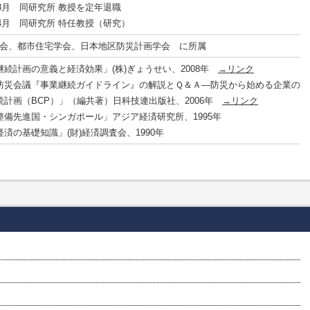
年3月 同研究所 教授を定年退職
年4月 同研究所 特任教授（研究）
会、都市住宅学会、日本地区防災計画学会 に所属
継続計画の意義と経済効果」(株)ぎょうせい、2008年
→リンク
防災会議『事業継続ガイドライン』の解説とＱ＆Ａ―防災から始める企業の
続計画（BCP）」（編共著）日科技連出版社、2006年
→リンク
整備先進国・シンガポール」アジア経済研究所、1995年
済の基礎知識」(財)経済調査会、1990年