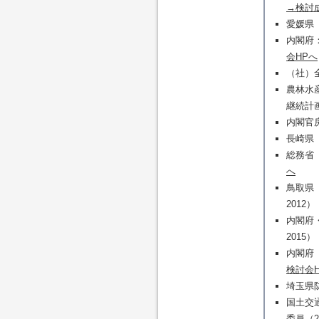
→検討
愛媛県「
内閣府：
会HPへ
（社）全
農林水
継続計画
内閣官房
長崎県「
総務省「
へ
鳥取県
2012）
内閣府
2015）
内閣府
検討会
埼玉県防
国土交
委員（2