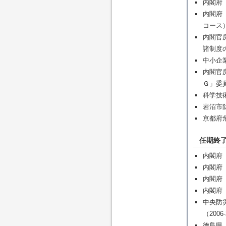
内閣府
内閣府
コース）
内閣官
諸制度
中小企
内閣官
Ｇ」委員
科学技
岩沼市防
京都府
任期終
内閣府
内閣府「
内閣府「
内閣府「
中央防
（2006
徳島県「