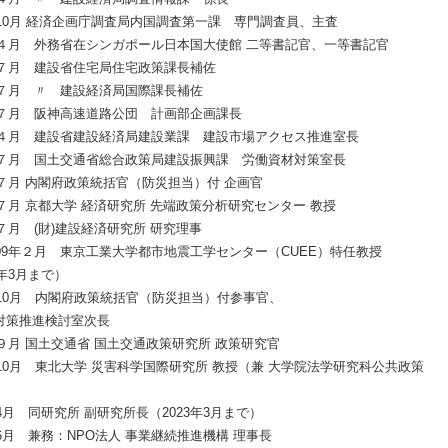
8年10月 経済企画庁調査局内国調査第一課 専門調査員、主査
1年４月 外務省在シンガポール日本国大使館 二等書記官、一等書記官
4年７月 建設省住宅局住宅政策課長補佐
5年７月 〃 建設経済局国際課長補佐
7年７月 阪神高速道路公団 計画部企画課長
0年４月 建設省建設経済局建設業課 建設市場アクセス推進室長
2年７月 国土交通省総合政策局建設振興課 労働資材対策室長
年７月 内閣府政策統括官（防災担当）付 企画官
年７月 京都大学 経済研究所 先端政策分析研究センター 教授
年７月 (財)建設経済研究所 研究理事
009年２月 東京工業大学都市地震工学センター（CUEE）特任教授
3年3月まで）
1年10月 内閣府政策統括官（防災担当）付参事官、
対策推進検討室次長
年９月 国土交通省 国土交通政策研究所 政策研究官
年10月 東北大学 災害科学国際研究所 教授（兼 大学院法学研究科公共政策
）
年4月 同研究所 副研究所長（2023年3月まで）
年6月 兼務：NPO法人 事業継続推進機構 理事長