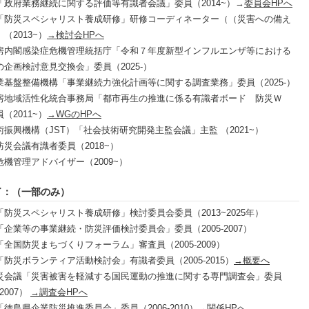
「政府業務継続に関する評価等有識者会議」委員（2014~）→
委員会HPへ
「防災スペシャリスト養成研修」研修コーディネーター（（災害への備え
（2013~）
→検討会HPへ
房内閣感染症危機管理統括庁「令和７年度新型インフルエンザ等における
の企画検討意見交換会」委員（2025-）
業基盤整備機構「事業継続力強化計画等に関する調査業務」委員（2025-）
房地域活性化統合事務局「都市再生の推進に係る有識者ボード 防災Ｗ
（2011~）
→WGのHPへ
術振興機構（JST）「社会技術研究開発主監会議」主監 （2021~）
災会議有識者委員（2018~）
危機管理アドバイザー（2009~）
了：（一部のみ）
「防災スペシャリスト養成研修」検討委員会委員（2013~2025年）
企業等の事業継続・防災評価検討委員会」委員（2005-2007）
全国防災まちづくりフォーラム」審査員（2005-2009）
防災ボランティア活動検討会」有識者委員（2005-2015）
→概要へ
災会議「災害被害を軽減する国民運動の推進に関する専門調査会」委員
-2007）
→調査会HPへ
徳島県企業防災推進委員会」委員（2006-2010）→
関係HPへ