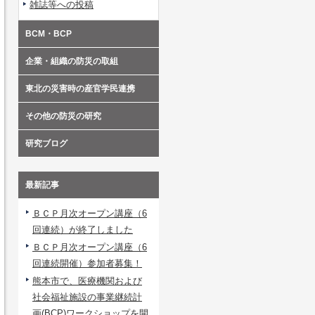
雑誌等への投稿
BCM・BCP
企業・組織の防災の取組
東北の災害時の産官学民連携
その他の防災の研究
研究ブログ
最新記事
ＢＣＰ月次オープン講座（6
回連続）が終了しました
ＢＣＰ月次オープン講座（6
回連続開催）参加者募集！
熊本市で、医療機関および
社会福祉施設の事業継続計
画(BCP)ワークショップを開