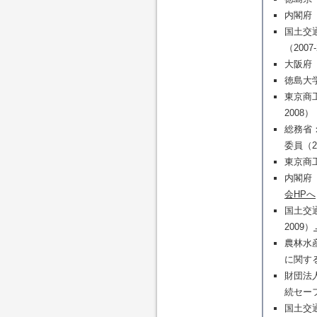
内閣府「
国土交
（2007
大阪府「
徳島大学
東京商
2008）
総務省
委員（20
東京商
内閣府「
会HPへ
国土交
2009）
農林水
に関する
財団法
続セーフ
国土交通