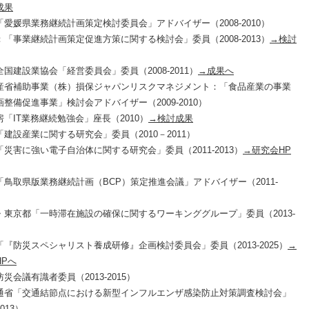
成果
愛媛県業務継続計画策定検討委員会」アドバイザー（2008-2010）
「事業継続計画策定促進方策に関する検討会」委員（2008-2013）
→検討
国建設業協会「経営委員会」委員（2008-2011）
→成果へ
産省補助事業（株）損保ジャパンリスクマネジメント：「食品産業の事業
整備促進事業」検討会アドバイザー（2009-2010）
「IT業務継続勉強会」座長（2010）
→検討成果
建設産業に関する研究会」委員（2010－2011）
災害に強い電子自治体に関する研究会」委員（2011-2013）
→研究会HP
「鳥取県版業務継続計画（BCP）策定推進会議」アドバイザー（2011-
・東京都「一時滞在施設の確保に関するワーキンググループ」委員（2013-
「『防災スペシャリスト養成研修』企画検討委員会」委員（2013-2025）
→
HPへ
災会議有識者委員（2013-2015）
通省「交通結節点における新型インフルエンザ感染防止対策調査検討会」
013）