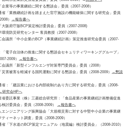
企業等の事業継続に関する懇談会」委員（2007-2008）
通省「業務継続計画を踏まえた官庁施設の機能確保に関する研究会」委員
-2008）
→報告書へ
大阪府庁版BCP策定検討委員会」委員（2007-2008)
環境防災研究センター 客員教授（2007-2008）
工会議所「中小企業のBCP（事業継続計画）策定推進研究会委員（2007-
：「電子自治体の推進に関する懇談会セキュリティワーキンググループ」
07-2009）
→報告書へ
工会議所「新型インフルエンザ対策専門委員会」委員（2008）
災害被害を軽減する国民運動に関する懇談会」委員（2008-2009）
→懇談
通省：「建設業における内部統制のあり方に関する研究会」委員（2008-
→研究会HPへ
産省委託事業（株）三菱総合研究所：「食品産業の事業継続計画整備促進
検討委員会」委員（2008-2009）
→報告書へ
人エンジニアリング振興協会「大規模災害に対する中堅中小企業の事業継
ティーネット調査」委員（2008-2009）
省「下水道のBCP策定マニュアル（地震編）検討委員会」（2008-2010）