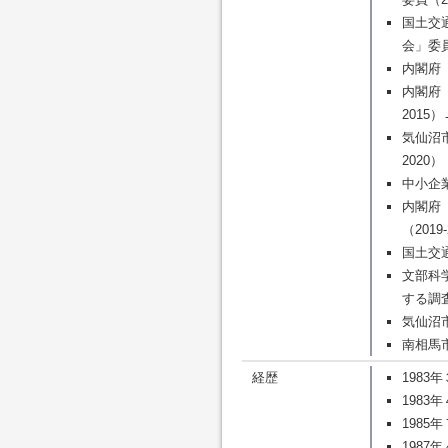
国土交
会」委員（
内閣府「
内閣府
2015）
気仙沼
2020）
中小企業
内閣府
（2019
国土交通
文部科
する調査
気仙沼市
南相馬市
経歴
198
198
198
198