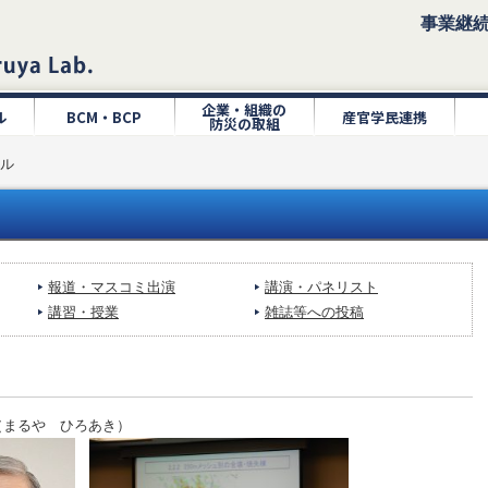
事業継
企業・組織の
ル
BCM・BCP
産官学民連携
防災の取組
ル
報道・マスコミ出演
講演・パネリスト
講習・授業
雑誌等への投稿
（まるや ひろあき）