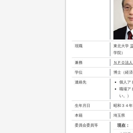
現職
東北大学
学院）
兼務
ＮＰＯ法人
学位
博士（経済
連絡先
個人アド
職場アドレ
い。）
生年月日
昭和３４年
本籍
埼玉県
委員会委員等
現在：