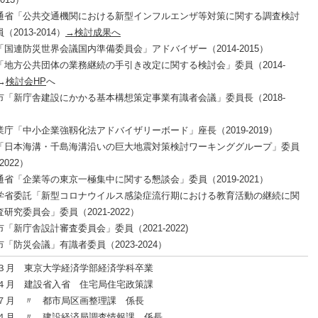
通省「公共交通機関における新型インフルエンザ等対策に関する調査検討
2013-2014）
→検討成果へ
国連防災世界会議国内準備委員会」アドバイザー（2014-2015）
「地方公共団体の業務継続の手引き改定に関する検討会」委員（2014-
→
検討会HP
へ
市「新庁舎建設にかかる基本構想策定事業有識者会議」委員長（2018-
庁「中小企業強靱化法アドバイザリーボード」座長（2019-2019）
「日本海溝・千島海溝沿いの巨大地震対策検討ワーキンググループ」委員
-2022）
省「企業等の東京一極集中に関する懇談会」委員（2019-2021）
学省委託「新型コロナウイルス感染症流行期における教育活動の継続に関
研究委員会」委員（2021-2022）
「新庁舎設計審査委員会」委員（2021-2022)
「防災会議」有識者委員（2023-2024）
3年３月 東京大学経済学部経済学科卒業
3年４月 建設省入省 住宅局住宅政策課
5年７月 〃 都市局区画整理課 係長
7年４月 〃 建設経済局調査情報課 係長